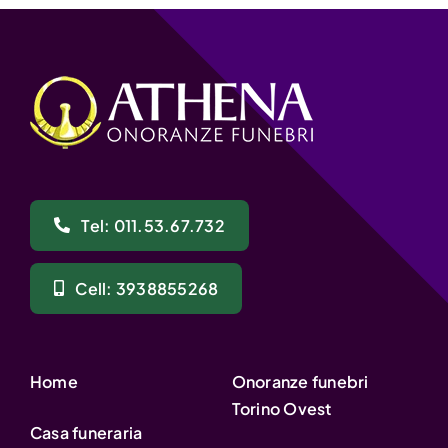
Tel: 011.53.67.732
Cell: 3938855268
Home
Onoranze funebri
Torino Ovest
Casa funeraria