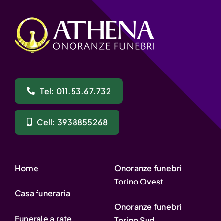
Tel: 011.53.67.732
Cell: 3938855268
Home
Onoranze funebri
Torino Ovest
Casa funeraria
Onoranze funebri
Funerale a rate
Torino Sud