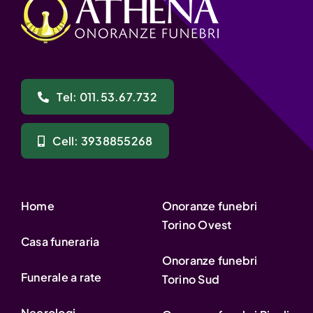
Tel: 011.53.67.732
Cell: 3938855268
Home
Onoranze funebri
Torino Ovest
Casa funeraria
Onoranze funebri
Funerale a rate
Torino Sud
Necrologi