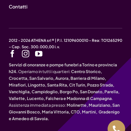
Contatti
2012 - 2026 ATHENA srl ® | P.I. 12109600010 – Rea: TO1265290
– Cap. Soc. 300.000,00 i.v.
Servizi di onoranze e pompe funebri a Torino e provincia
h24.
Operiamo in tutti i quartieri:
Centro Storico,
Crocetta, San Salvario, Aurora, Barriera di Milano,
Mirafiori, Lingotto, Santa Rita, Cit Turin, Pozzo Strada,
Vanchiglia, Campidoglio, Borgo Po, San Donato, Parella,
Vallette, Lucento, Falchera e Madonna di Campagna
.
Assistenza immediata presso:
Molinette, Mauriziano, San
Giovanni Bosco, Maria Vittoria, CTO, Martini, Gradenigo
e Amedeo di Savoia.