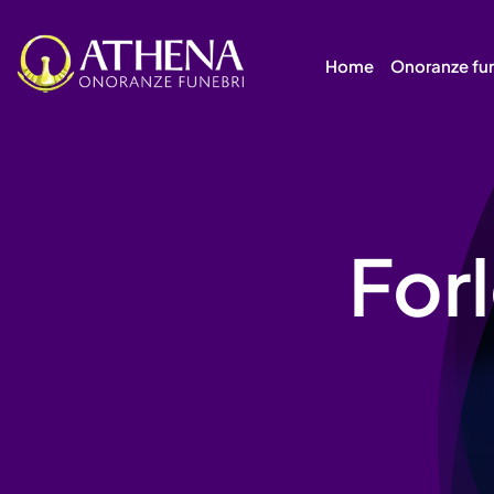
Skip
to
Home
Onoranze fu
content
For