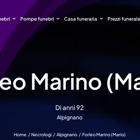
nebri
Pompe funebri
Casa funeraria
Prezzi funeral
leo Marino (Ma
Di anni 92
Alpignano
Home
Necrologi
Alpignano
Forleo Marino (Mario)