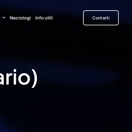
e
Necrologi
Info utili
Contatti
rio)