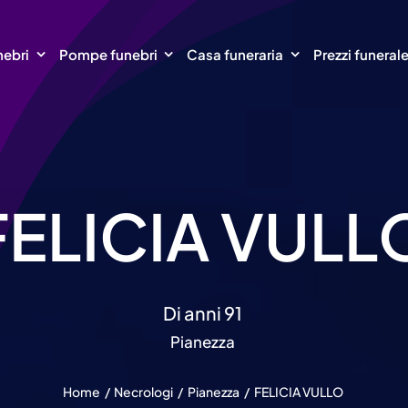
nebri
Pompe funebri
Casa funeraria
Prezzi funeral
FELICIA VULL
Di anni 91
Pianezza
Home
Necrologi
Pianezza
FELICIA VULLO