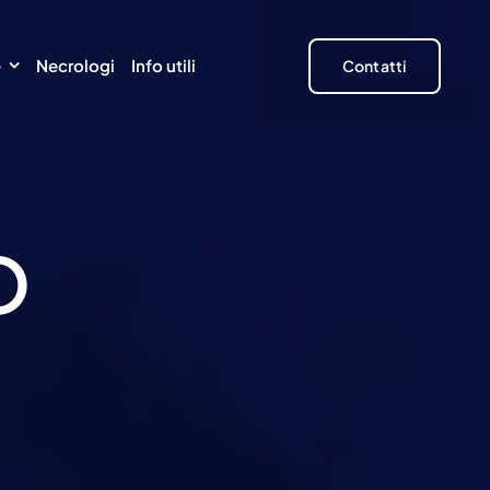
e
Necrologi
Info utili
Contatti
O