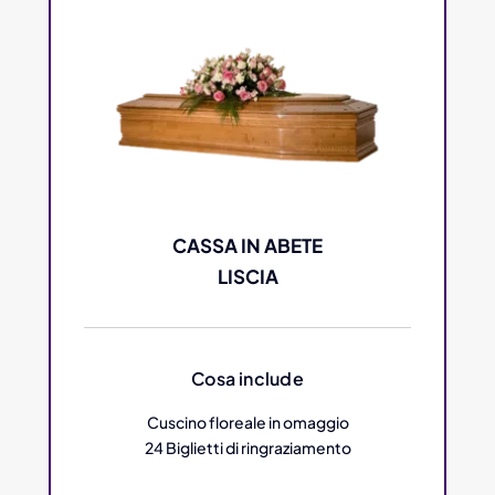
CASSA IN ABETE
LISCIA
Cosa include
Cuscino floreale in omaggio
24 Biglietti di ringraziamento