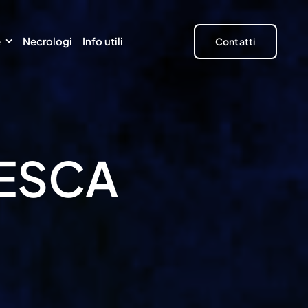
e
Necrologi
Info utili
Contatti
ESCA