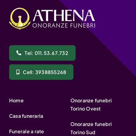
Tel: 011.53.67.732
Cell: 3938855268
Home
Onoranze funebri
Torino Ovest
Casa funeraria
Onoranze funebri
Funerale a rate
Torino Sud