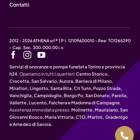
Contatti
2012 - 2026 ATHENA srl ® | P.I. 12109600010 – Rea: TO1265290
– Cap. Soc. 300.000,00 i.v.
Servizi di onoranze e pompe funebri a Torino e provincia
h24.
Operiamo in tutti i quartieri:
Centro Storico,
Crocetta, San Salvario, Aurora, Barriera di Milano,
Mirafiori, Lingotto, Santa Rita, Cit Turin, Pozzo Strada,
Vanchiglia, Campidoglio, Borgo Po, San Donato, Parella,
Vallette, Lucento, Falchera e Madonna di Campagna
.
Assistenza immediata presso:
Molinette, Mauriziano, San
Giovanni Bosco, Maria Vittoria, CTO, Martini, Gradenigo
e Amedeo di Savoia.