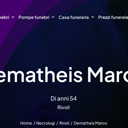
nebri
Pompe funebri
Casa funeraria
Prezzi funeral
ematheis Mar
Di anni 54
Rivoli
Home
Necrologi
Rivoli
Dematheis Marco