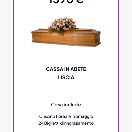
CASSA IN ABETE
LISCIA
Cosa include
Cuscino floreale in omaggio
24 Biglietti di ringraziamento