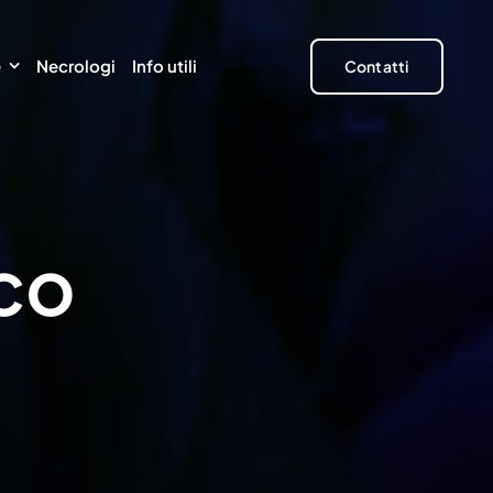
e
Necrologi
Info utili
Contatti
co