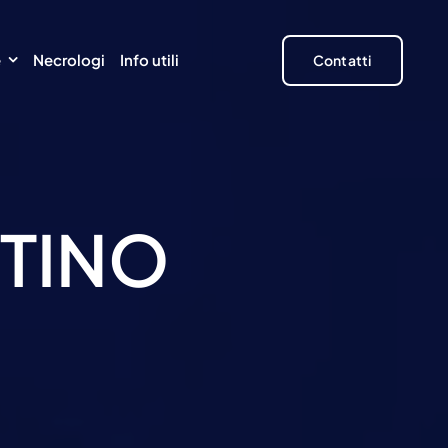
e
Necrologi
Info utili
Contatti
NTINO