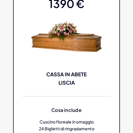
1390 €
CASSA IN ABETE
LISCIA
Cosa include
Cuscino floreale in omaggio
24 Biglietti di ringraziamento