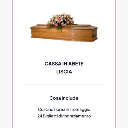
CASSA IN ABETE
LISCIA
Cosa include
Cuscino floreale in omaggio
24 Biglietti di ringraziamento