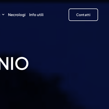
e
Necrologi
Info utili
Contatti
NIO