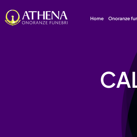
Skip
to
Home
Onoranze fu
content
CAL