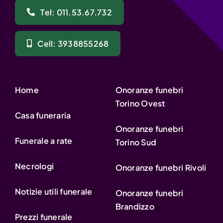
Tel: 011.53.67.732
Cell: 3938855268
Home
Onoranze funebri
Torino Ovest
Casa funeraria
Onoranze funebri
Funerale a rate
Torino Sud
Necrologi
Onoranze funebri Rivoli
Notizie utili funerale
Onoranze funebri
Brandizzo
Prezzi funerale