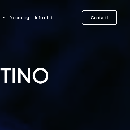
e
Necrologi
Info utili
Contatti
TINO