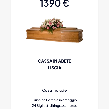
1390 €
CASSA IN ABETE
LISCIA
Cosa include
Cuscino floreale in omaggio
24 Biglietti di ringraziamento