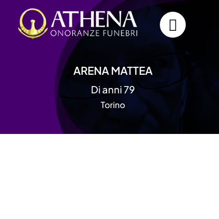
Skip
to
content
ARENA MATTEA
Di anni 79
Torino