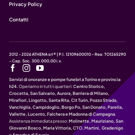
Privacy Policy
Contatti
2012 - 2026 ATHENA srl ® | P.I. 12109600010 – Rea: TO1265290
– Cap. Soc. 300.000,00 i.v.
Servizi di onoranze e pompe funebri a Torino e provincia
h24.
Operiamo in tutti i quartieri:
Centro Storico,
Crocetta, San Salvario, Aurora, Barriera di Milano,
Mirafiori, Lingotto, Santa Rita, Cit Turin, Pozzo Strada,
Vanchiglia, Campidoglio, Borgo Po, San Donato, Parella,
Vallette, Lucento, Falchera e Madonna di Campagna
.
Assistenza immediata presso:
Molinette, Mauriziano, San
Giovanni Bosco, Maria Vittoria, CTO, Martini, Gradenigo
e Amedeo di Savoia.