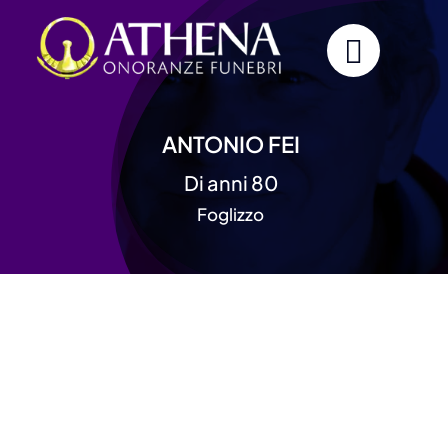
Skip
to
content
ANTONIO FEI
Di anni 80
Foglizzo