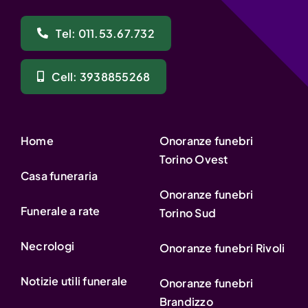
Tel: 011.53.67.732
Cell: 3938855268
Home
Onoranze funebri
Torino Ovest
Casa funeraria
Onoranze funebri
Funerale a rate
Torino Sud
Necrologi
Onoranze funebri Rivoli
Notizie utili funerale
Onoranze funebri
Brandizzo