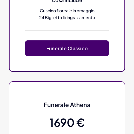
Cosa include
Cuscino floreale in omaggio
24 Biglietti di ringraziamento
Funerale Classico
Funerale Athena
1690 €