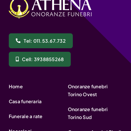
Tel: 011.53.67.732
Cell: 3938855268
Home
Onoranze funebri
Torino Ovest
Casa funeraria
Onoranze funebri
Funerale a rate
Torino Sud