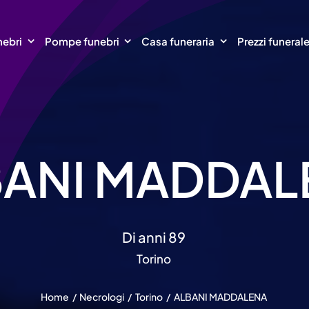
nebri
Pompe funebri
Casa funeraria
Prezzi funeral
BANI MADDAL
Di anni 89
Torino
Home
Necrologi
Torino
ALBANI MADDALENA