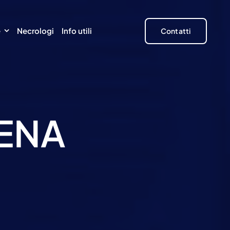
e
Necrologi
Info utili
Contatti
ENA