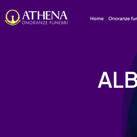
Skip
to
Home
Onoranze fu
content
AL