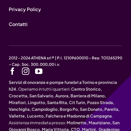
Privacy Policy
Contatti
2012 - 2026 ATHENA srl ® | P.I. 12109600010 – Rea: TO1265290
– Cap. Soc. 300.000,00 i.v.
Servizi di onoranze e pompe funebri a Torino e provincia
h24.
Operiamo in tutti i quartieri:
Centro Storico,
Crocetta, San Salvario, Aurora, Barriera di Milano,
Mirafiori, Lingotto, Santa Rita, Cit Turin, Pozzo Strada,
Vanchiglia, Campidoglio, Borgo Po, San Donato, Parella,
Vallette, Lucento, Falchera e Madonna di Campagna
.
Assistenza immediata presso:
Molinette, Mauriziano, San
Giovanni Bosco, Maria Vittoria, CTO, Martini, Gradenigo