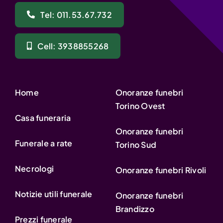
Tel: 011.53.67.732
Cell: 3938855268
Home
Onoranze funebri
Torino Ovest
Casa funeraria
Onoranze funebri
Funerale a rate
Torino Sud
Necrologi
Onoranze funebri Rivoli
Notizie utili funerale
Onoranze funebri
Brandizzo
Prezzi funerale