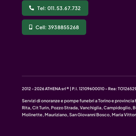
Tel: 011.53.67.732
Cell: 3938855268
2012 - 2026 ATHENA srl ® | P.I. 12109600010 – Rea: TO12652
Servizi di onoranze e pompe funebri a Torino e provincia 
Rita, Cit Turin, Pozzo Strada, Vanchiglia, Campidoglio,
Molinette, Mauriziano, San Giovanni Bosco, Maria Vitto