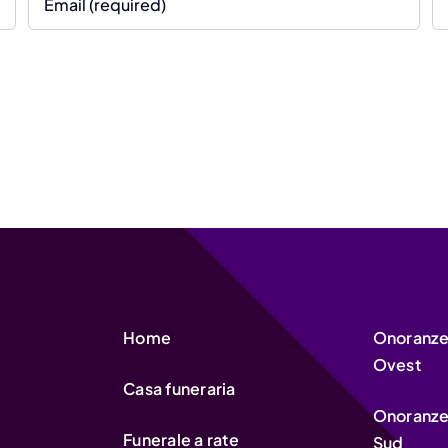
Home
Onoranze 
Ovest
Casa funeraria
Onoranze 
Funerale a rate
Sud