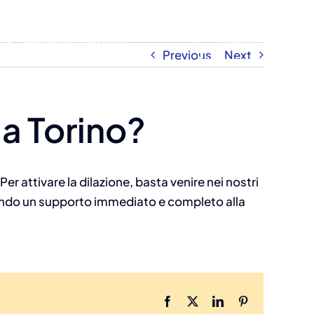
e
Necrologi
Info utili
Contatti
Previous
Next
 a Torino?
 Per attivare la dilazione, basta venire nei nostri
frendo un supporto immediato e completo alla
Facebook
X
LinkedIn
Pinterest