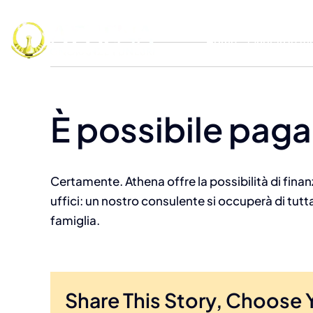
Skip
to
Home
Onoranze fu
content
È possibile pagar
Certamente. Athena offre la possibilità di finanz
uffici: un nostro consulente si occuperà di tu
famiglia.
Share This Story, Choose 