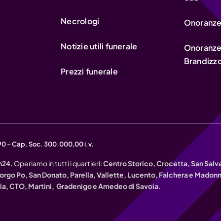
Necrologi
Onoranze 
Notizie utili funerale
Onoranze
Brandizz
Prezzi funerale
90 – Cap. Soc. 300.000,00 i.v.
h24.
Operiamo in tutti i quartieri:
Centro Storico, Crocetta, San Salvar
 Borgo Po, San Donato, Parella, Vallette, Lucento, Falchera e Mado
ria, CTO, Martini, Gradenigo e Amedeo di Savoia.