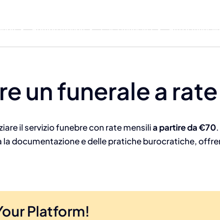
nebri
Pompe funebri
Casa funeraria
Prezzi funeral
e un funerale a rate
iare il servizio funebre con rate mensili
a partire da €70
.
tta la documentazione e delle pratiche burocratiche, of
Your Platform!