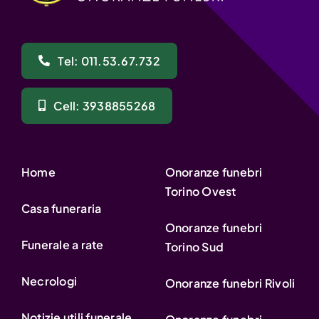
Tel: 011.53.67.732
Cell: 3938855268
Home
Onoranze funebri
Torino Ovest
Casa funeraria
Onoranze funebri
Funerale a rate
Torino Sud
Necrologi
Onoranze funebri Rivoli
Notizie utili funerale