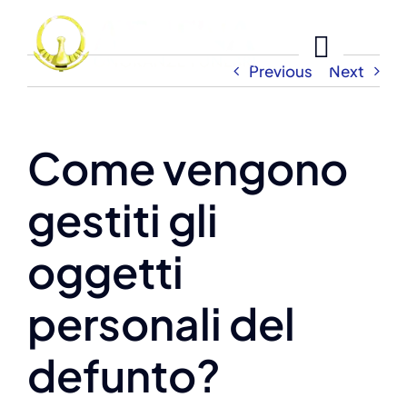
Skip
to
content
Previous
Next
Come vengono
gestiti gli
oggetti
personali del
defunto?