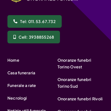
Tel: 011.53.67.732
Cell: 3938855268
Home
Onoranze funebri
Torino Ovest
Casa funeraria
Onoranze funebri
Funerale a rate
Torino Sud
Necrologi
Onoranze funebri Rivoli
Notizie utili funerale