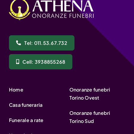
Tel: 011.53.67.732
Cell: 3938855268
Home
Onoranze funebri
Torino Ovest
Casa funeraria
Onoranze funebri
Funerale a rate
Torino Sud