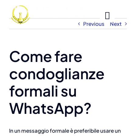
Skip
to
content
Previous
Next
Come fare
condoglianze
formali su
WhatsApp?
In un messaggio formale è preferibile usare un