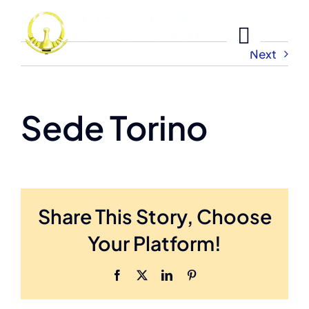
Skip
to
content
Next
Sede Torino
Share This Story, Choose
Your Platform!
Facebook
X
LinkedIn
Pinterest