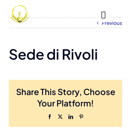
Skip
to
content
Previous
Sede di Rivoli
Share This Story, Choose
Your Platform!
Facebook
X
LinkedIn
Pinterest