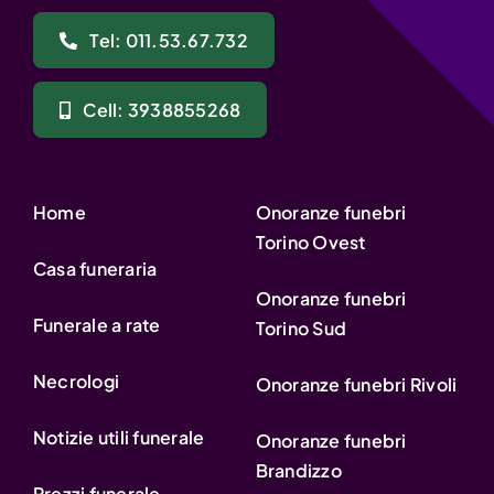
Tel: 011.53.67.732
Cell: 3938855268
Home
Onoranze funebri
Torino Ovest
Casa funeraria
Onoranze funebri
Funerale a rate
Torino Sud
Necrologi
Onoranze funebri Rivoli
Notizie utili funerale
Onoranze funebri
Brandizzo
Prezzi funerale