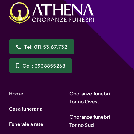
Tel: 011.53.67.732
Cell: 3938855268
Home
Onoranze funebri
Torino Ovest
Casa funeraria
Onoranze funebri
Funerale a rate
Torino Sud